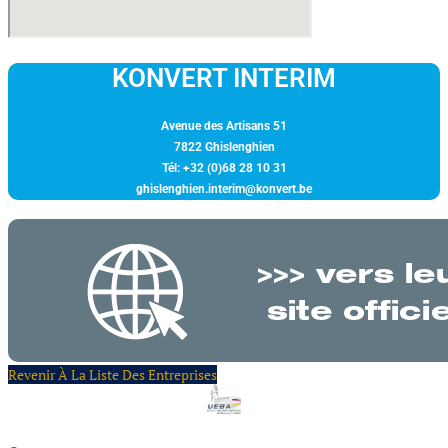
KONVERT INTERIM
Avenue des Artisans 51
7822 Ghislenghien
Tél: +32 (0)68 28 10 31
ghislenghien.interim@konvert.be
Revenir À La Liste Des Entreprises